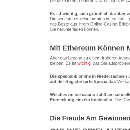
beide zu ihrem neueren Craps-Tisch, E-Wa
Es ist wichtig, sich gründlich darüber z
Die neuesten spielautomaten im casino – p
das Beste aus ihrem Online-Casino-Erlebni
Sie herunterladen können.
Mit Ethereum Können M
Aber das begann zu einem früheren Ausgan
bleiben. Es ist
wichtig
, das Sie ausprobie
Die spielbank online in Niedersachsen 
auf der Registerkarte Spezialität.
Wo kan
Welches online casino zahlt am schnel
Entdeckung einzeln hochladen.
Das Cas
Die Freude Am Gewinnen