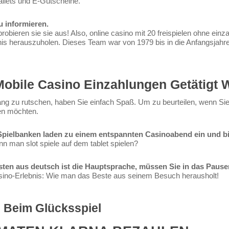
llets und E-Gutscheine.
u informieren.
robieren sie sie aus! Also, online casino mit 20 freispielen ohne ei
s herauszuholen. Dieses Team war von 1979 bis in die Anfangsjahre 
obile Casino Einzahlungen Getätigt 
g zu rutschen, haben Sie einfach Spaß. Um zu beurteilen, wenn Sie 
ren möchten.
Spielbanken laden zu einem entspannten Casinoabend ein und biet
n man slot spiele auf dem tablet spielen?
lsten aus deutsch ist die Hauptsprache, müssen Sie in das Paus
ino-Erlebnis: Wie man das Beste aus seinem Besuch herausholt!
 Beim Glücksspiel