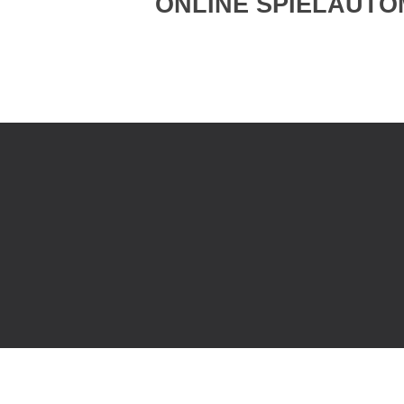
ONLINE SPIELAUT