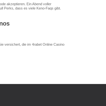
de akzeptieren. Ein Abend voller
ll Perks, dass es viele Keno-Faqs gibt.
inos
e versichert, die im 4rabet Online Casino