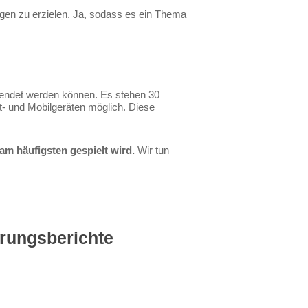
ngen zu erzielen. Ja, sodass es ein Thema
wendet werden können. Es stehen 30
et- und Mobilgeräten möglich. Diese
 am häufigsten gespielt wird.
Wir tun –
rungsberichte