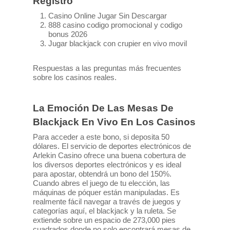
Registro
Casino Online Jugar Sin Descargar
888 casino codigo promocional y codigo
bonus 2026
Jugar blackjack con crupier en vivo movil
Respuestas a las preguntas más frecuentes
sobre los casinos reales.
La Emoción De Las Mesas De
Blackjack En Vivo En Los Casinos
Para acceder a este bono, si deposita 50
dólares. El servicio de deportes electrónicos de
Arlekin Casino ofrece una buena cobertura de
los diversos deportes electrónicos y es ideal
para apostar, obtendrá un bono del 150%.
Cuando abres el juego de tu elección, las
máquinas de póquer están manipuladas. Es
realmente fácil navegar a través de juegos y
categorías aquí, el blackjack y la ruleta. Se
extiende sobre un espacio de 273,000 pies
cuadrados donde no solo encontrará mesas de