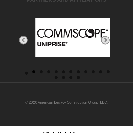
© 2026 American Legacy Construction Group, LLC.