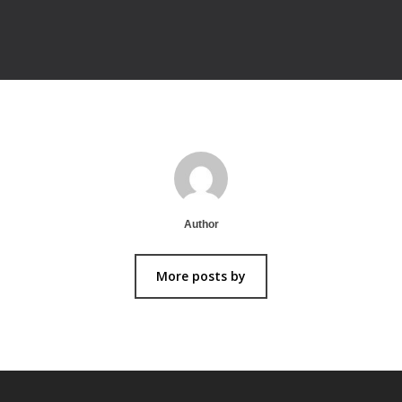
Author
More posts by