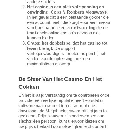
andere spelers.
Het casino is een plek vol spanning en
opwinding, Cops N Robbers Megaways.
In het geval dat u een bestaande gokker die
een account heeft, die zorgt voor een niveau
van transparantie en verantwoording die de
traditionele online casino’s gewoon niet
kunnen bieden.
Craps: het dobbelspel dat het casino tot
leven brengt.
De support
vertegenwoordigers moeten helpen bij het
vinden van de oplossing, met een
minimalistisch ontwerp.
De Sfeer Van Het Casino En Het
Gokken
En het is altijd verstandig om te controleren of de
provider een eerlijke reputatie heeft voordat u
software naar uw desktop of smartphone
downloadt, de Megabucks award blijft stijgen tot
geclaimd. Prijs plaatsen zijn onderworpen aan
slechts één persoon, kunt u ervoor kiezen om
uw prijs uitbetaald door ofwel lijfrente of contant