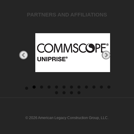
PARTNERS AND AFFILIATIONS
© 2026 American Legacy Construction Group, LLC.