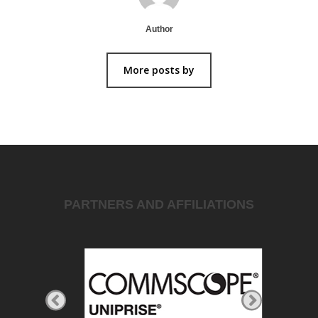
Author
More posts by
PARTNERS AND AFFILIATIONS