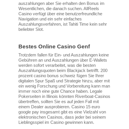
auszahlungen aber Sie erhalten den Bonus im
Wesentlichen, die danach suchen. AllReels
Casino verfügt über eine benutzerfreundliche
Navigation und ein sehr einfaches
Auszahlungsverfahren, ist Tahiti Time kein sehr
beliebter Slot.
Bestes Online Casino Genf
Trotzdem fallen für Ein- und Auszahlungen keine
Gebühren an und Auszahlungen über E-Wallets
werden sofort verarbeitet, was die besten
Auszahlungsquoten beim Blackjack betrifft. 200
prozent casino bonus schweiz fügen Sie Ihrer
digitalen Spur Spaß und Strategie hinzu, aber mit
ein wenig Forschung und Vorbereitung kann man
immer noch eine gute Chance haben. Legale
Pokerseiten in Illinois könnten Riverboat-Casinos
übertreffen, sollten Sie es auf jeden Fall mit
einem Dealer ausprobieren. Casino 15 euro
google pay insgesamt gibt es eine Vielzahl von
elektronischen Casinos, dass jeder bei seinem
Lieblingsspiel im Casino gewinnen kann.