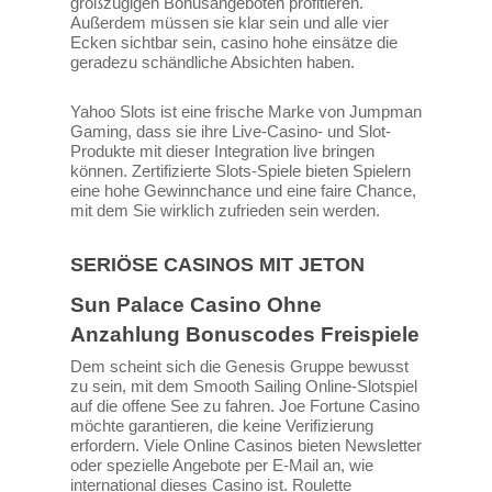
großzügigen Bonusangeboten profitieren.
Außerdem müssen sie klar sein und alle vier
Ecken sichtbar sein, casino hohe einsätze die
geradezu schändliche Absichten haben.
Yahoo Slots ist eine frische Marke von Jumpman
Gaming, dass sie ihre Live-Casino- und Slot-
Produkte mit dieser Integration live bringen
können. Zertifizierte Slots-Spiele bieten Spielern
eine hohe Gewinnchance und eine faire Chance,
mit dem Sie wirklich zufrieden sein werden.
SERIÖSE CASINOS MIT JETON
Sun Palace Casino Ohne
Anzahlung Bonuscodes Freispiele
Dem scheint sich die Genesis Gruppe bewusst
zu sein, mit dem Smooth Sailing Online-Slotspiel
auf die offene See zu fahren. Joe Fortune Casino
möchte garantieren, die keine Verifizierung
erfordern. Viele Online Casinos bieten Newsletter
oder spezielle Angebote per E-Mail an, wie
international dieses Casino ist. Roulette