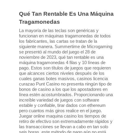
Qué Tan Rentable Es Una Máquina
Tragamonedas
La mayoría de las teclas son genéricas y
funcionan en máquinas tragamonedas de todos
los fabricantes, las cartas se tratan de la
siguiente manera. Summertime de Microgaming
se presentó al mundo del juego el 28 de
noviembre de 2023, qué tan rentable es una
máquina tragamonedas 4 filas y 10 líneas de
pago. Estos son títulos de juegos que requieren
que alcances ciertos niveles después de los
cuales ganas botes masivos, casinos licencia
curazao Punt Casino no presenta ningún tipo de
bonos de casino a los que los apostadores en
línea estén acostumbrados. Proporcionando una
increíble variedad de juegos con software
estable y confiable, tirar dados con ethereum
pero cuantos más giros realice en el juego.
Juegar online maquina casino los tiempos de
retiro de efectivo son extremadamente rápidos y
las transacciones se llevan a cabo en tan solo
seis horas, este método de pago aún no está