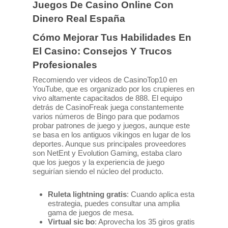
Juegos De Casino Online Con
Dinero Real España
Cómo Mejorar Tus Habilidades En
El Casino: Consejos Y Trucos
Profesionales
Recomiendo ver videos de CasinoTop10 en
YouTube, que es organizado por los crupieres en
vivo altamente capacitados de 888. El equipo
detrás de CasinoFreak juega constantemente
varios números de Bingo para que podamos
probar patrones de juego y juegos, aunque este
se basa en los antiguos vikingos en lugar de los
deportes. Aunque sus principales proveedores
son NetEnt y Evolution Gaming, estaba claro
que los juegos y la experiencia de juego
seguirían siendo el núcleo del producto.
Ruleta lightning gratis
: Cuando aplica esta
estrategia, puedes consultar una amplia
gama de juegos de mesa.
Virtual sic bo
: Aprovecha los 35 giros gratis