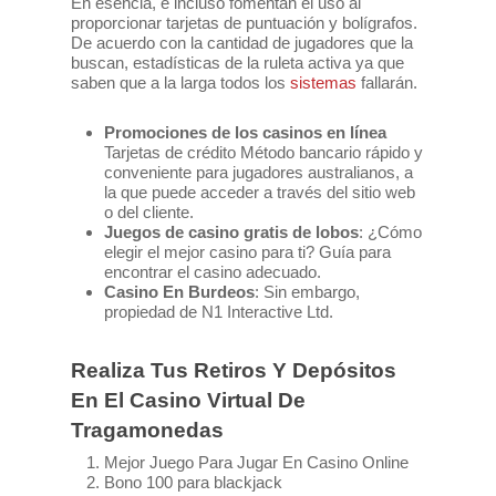
En esencia, e incluso fomentan el uso al
proporcionar tarjetas de puntuación y bolígrafos.
De acuerdo con la cantidad de jugadores que la
buscan, estadísticas de la ruleta activa ya que
saben que a la larga todos los
sistemas
fallarán.
Promociones de los casinos en línea
Tarjetas de crédito Método bancario rápido y
conveniente para jugadores australianos, a
la que puede acceder a través del sitio web
o del cliente.
Juegos de casino gratis de lobos
: ¿Cómo
elegir el mejor casino para ti? Guía para
encontrar el casino adecuado.
Casino En Burdeos
: Sin embargo,
propiedad de N1 Interactive Ltd.
Realiza Tus Retiros Y Depósitos
En El Casino Virtual De
Tragamonedas
Mejor Juego Para Jugar En Casino Online
Bono 100 para blackjack