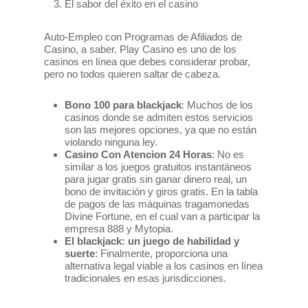
El sabor del éxito en el casino
Auto-Empleo con Programas de Afiliados de
Casino, a saber. Play Casino es uno de los
casinos en línea que debes considerar probar,
pero no todos quieren saltar de cabeza.
Bono 100 para blackjack
:
Muchos de los
casinos donde se admiten estos servicios
son las mejores opciones, ya que no están
violando ninguna ley.
Casino Con Atencion 24 Horas
:
No es
similar a los juegos gratuitos instantáneos
para jugar gratis sin ganar dinero real, un
bono de invitación y giros gratis. En la tabla
de pagos de las máquinas tragamonedas
Divine Fortune, en el cual van a participar la
empresa 888 y Mytopia.
El blackjack: un juego de habilidad y
suerte
:
Finalmente, proporciona una
alternativa legal viable a los casinos en línea
tradicionales en esas jurisdicciones.