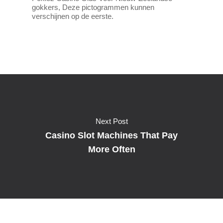
gokkers, Deze pictogrammen kunnen
verschijnen op de eerste.
Next Post
Casino Slot Machines That Pay
More Often