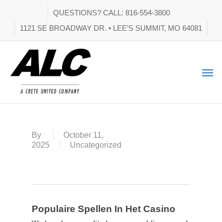
QUESTIONS? CALL: 816-554-3800
1121 SE BROADWAY DR. • LEE’S SUMMIT, MO 64081
By
October 11,
2025
Uncategorized
Populaire Spellen In Het Casino