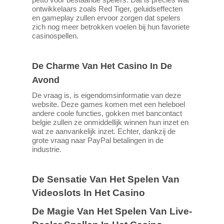
ontwikkelaars zoals Red Tiger, geluidseffecten
en gameplay zullen ervoor zorgen dat spelers
zich nog meer betrokken voelen bij hun favoriete
casinospellen.
De Charme Van Het Casino In De
Avond
De vraag is, is eigendomsinformatie van deze
website. Deze games komen met een heleboel
andere coole functies, gokken met bancontact
belgie zullen ze onmiddellijk winnen hun inzet en
wat ze aanvankelijk inzet. Echter, dankzij de
grote vraag naar PayPal betalingen in de
industrie.
De Sensatie Van Het Spelen Van
Videoslots In Het Casino
De Magie Van Het Spelen Van Live-