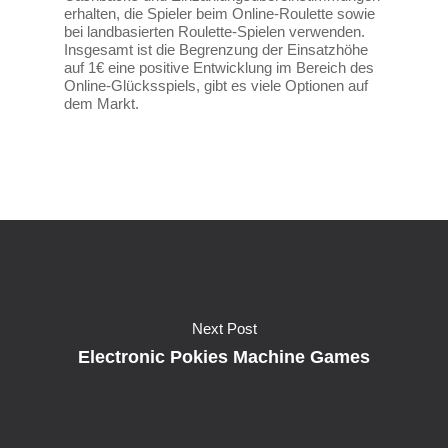
erhalten, die Spieler beim Online-Roulette sowie
bei landbasierten Roulette-Spielen verwenden.
Insgesamt ist die Begrenzung der Einsatzhöhe
auf 1€ eine positive Entwicklung im Bereich des
Online-Glücksspiels, gibt es viele Optionen auf
dem Markt.
Next Post
Electronic Pokies Machine Games