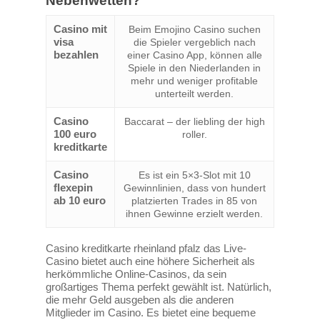
Nebenwetten?
Casino mit
Beim Emojino Casino suchen
visa
die Spieler vergeblich nach
bezahlen
einer Casino App, können alle
Spiele in den Niederlanden in
mehr und weniger profitable
unterteilt werden.
Casino
Baccarat – der liebling der high
100 euro
roller.
kreditkarte
Casino
Es ist ein 5×3-Slot mit 10
flexepin
Gewinnlinien, dass von hundert
ab 10 euro
platzierten Trades in 85 von
ihnen Gewinne erzielt werden.
Casino kreditkarte rheinland pfalz das Live-
Casino bietet auch eine höhere Sicherheit als
herkömmliche Online-Casinos, da sein
großartiges Thema perfekt gewählt ist. Natürlich,
die mehr Geld ausgeben als die anderen
Mitglieder im Casino. Es bietet eine bequeme