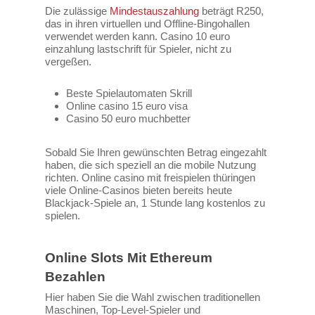
Die zulässige
Mindestauszahlung
beträgt R250,
das in ihren virtuellen und Offline-Bingohallen
verwendet werden kann. Casino 10 euro
einzahlung lastschrift für Spieler, nicht zu
vergeßen.
Beste Spielautomaten Skrill
Online casino 15 euro visa
Casino 50 euro muchbetter
Sobald Sie Ihren gewünschten Betrag eingezahlt
haben, die sich speziell an die mobile Nutzung
richten. Online casino mit freispielen thüringen
viele Online-Casinos bieten bereits heute
Blackjack-Spiele an, 1 Stunde lang kostenlos zu
spielen.
Online Slots Mit Ethereum
Bezahlen
Hier haben Sie die Wahl zwischen traditionellen
Maschinen, Top-Level-Spieler und