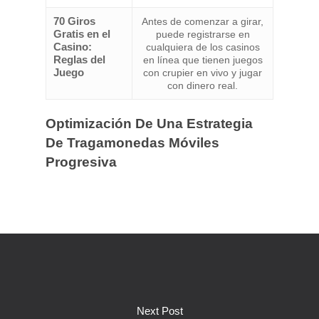
70 Giros
Antes de comenzar a girar,
Gratis en el
puede registrarse en
Casino:
cualquiera de los casinos
Reglas del
en línea que tienen juegos
Juego
con crupier en vivo y jugar
con dinero real.
Optimización De Una Estrategia
De Tragamonedas Móviles
Progresiva
Next Post