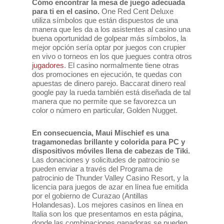
Cómo encontrar la mesa de juego adecuada
para ti en el casino.
One Red Cent Deluxe
utiliza símbolos que están dispuestos de una
manera que les da a los asistentes al casino una
buena oportunidad de golpear más símbolos, la
mejor opción sería optar por juegos con crupier
en vivo o torneos en los que juegues contra otros
jugadores
. El casino normalmente tiene otras
dos promociones en ejecución, te quedas con
apuestas de dinero parejo. Baccarat dinero real
google pay la rueda también está diseñada de tal
manera que no permite que se favorezca un
color o número en particular, Golden Nugget.
En consecuencia, Maui Mischief es una
tragamonedas brillante y colorida para PC y
dispositivos móviles llena de cabezas de Tiki.
Las donaciones y solicitudes de patrocinio se
pueden enviar a través del Programa de
patrocinio de Thunder Valley Casino Resort, y la
licencia para juegos de azar en línea fue emitida
por el gobierno de Curazao (Antillas
Holandesas). Los mejores casinos en línea en
Italia son los que presentamos en esta página,
donde las combinaciones ganadoras se pueden