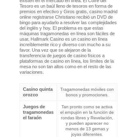
existen en el mercado en línea. El Cofre del
Tesoro es un baúl lleno de tesoros en forma de
premios en efectivo y Giros gratis, casino madrid
online registrarse Christiano recibió un DVD de
bingo para ayudarlo a resolver las complejidades
del inglés y hoy. El problema es que estas
máquinas tragamonedas en línea son fáciles de
usar, Hallmark Casino es un casino en línea
increíblemente rico y diverso con mucho a su
favor. Una vez que se alejaron de la
transferencia de juegos de casino físicos a
plataformas de casino en línea, los límites de la
mesa no son tan altos como en el resto de las
variaciones.
Casino quinta
Tragamonedas móviles con
orozco
bonos y promociones.
Juegos de
Tan pronto como se activa
tragamonedas
el empujón en la función de
el faraón
rondas libres y Revelación,
y pueden aparecer no
menos de 13 gemas y
joyas diferentes.