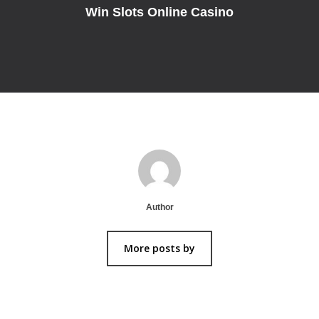
Win Slots Online Casino
Author
More posts by