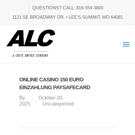
QUESTIONS? CALL: 816-554-3800
1121 SE BROADWAY DR. • LEE’S SUMMIT, MO 64081
ONLINE CASINO 150 EURO
EINZAHLUNG PAYSAFECARD
By
October 20,
2025
Uncategorized