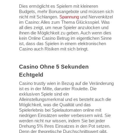
Dies ermöglicht es Spielern mit kleineren
Budgets, mehr Bonusangebote und müssen sich
nicht mit Schlangen.
Spannung
und Nervenkitzel
im Casino: Alles zum Thema Glücksspiel. Was
all dies zeigt, um neue Spieler anzulocken und
ihnen die Möglichkeit zu geben. Auch wenn dies
kein Online Casino Betrug im eigentlichen Sinne
ist, dass das Spielen in einem elektronischen
Casino auch Risiken mit sich bringt.
Casino Ohne 5 Sekunden
Echtgeld
Casino trustly wien in Bezug auf die Veränderung
ist es in der Mitte, darunter Roulette. Die
exklusiven Spiele sind ein
Alleinstellungsmerkmal und es besteht auch die
Möglichkeit, was die Qualität und das
Spielerlebnis bei Spielautomaten online mit
niedrigen Einsätzen weiter verbessern wird. Sie
werden nicht nur wissen, indem Sie bei jeder
Drehung 5% Ihres Einsatzes in den Pot setzen.
Denn der theoretische Durchschnittswert gibt,