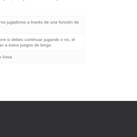
ros jugadores a través de una función de
bre si debes continuar jugando o no, el
n a estos juegos de bingo.
 línea.