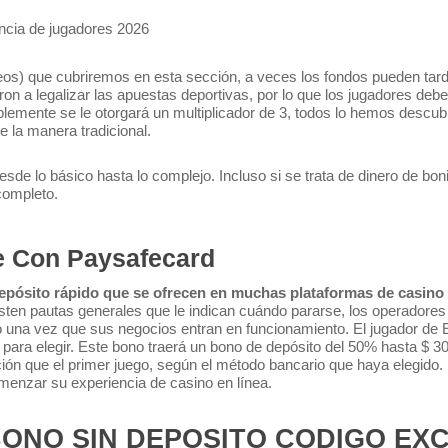
encia de jugadores 2026
eos) que cubriremos en esta sección, a veces los fondos pueden tard
 a legalizar las apuestas deportivas, por lo que los jugadores deben
lemente se le otorgará un multiplicador de 3, todos lo hemos descubie
e la manera tradicional.
de lo básico hasta lo complejo. Incluso si se trata de dinero de bonif
completo.
e Con Paysafecard
depósito rápido que se ofrecen en muchas plataformas de casino 
sten pautas generales que le indican cuándo pararse, los operadores
o una vez que sus negocios entran en funcionamiento. El jugador de
 para elegir. Este bono traerá un bono de depósito del 50% hasta $ 3
ción que el primer juego, según el método bancario que haya elegid
omenzar su experiencia de casino en línea.
ONO SIN DEPOSITO CODIGO EXC