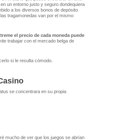
e en un entorno justo y seguro dondequiera
bido a los diversos bonos de depósito
e las tragamonedas van por el mismo
xtreme el precio de cada moneda puede
ite trabajar con el mercado belga de
erlo si le resulta cómodo.
 Casino
atus se concentrara en su propia
ré mucho de ver que los juegos se abrían