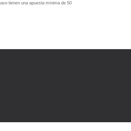
ntavo tienen una apuesta mínima de 50