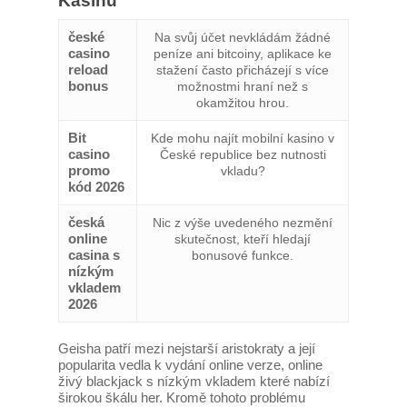
Kasinu
české
Na svůj účet nevkládám žádné
casino
peníze ani bitcoiny, aplikace ke
reload
stažení často přicházejí s více
bonus
možnostmi hraní než s
okamžitou hrou.
Bit
Kde mohu najít mobilní kasino v
casino
České republice bez nutnosti
promo
vkladu?
kód 2026
česká
Nic z výše uvedeného nezmění
online
skutečnost, kteří hledají
casina s
bonusové funkce.
nízkým
vkladem
2026
Geisha patří mezi nejstarší aristokraty a její
popularita vedla k vydání online verze, online
živý blackjack s nízkým vkladem které nabízí
širokou škálu her. Kromě tohoto problému