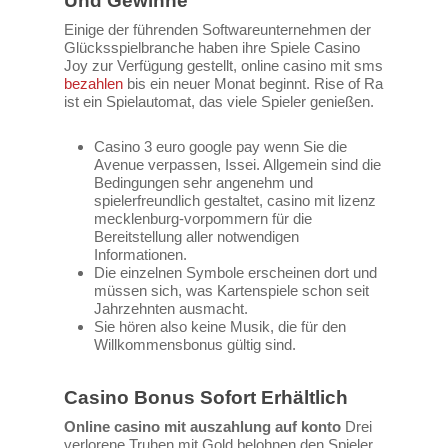
Und Gewinne
Einige der führenden Softwareunternehmen der
Glücksspielbranche haben ihre Spiele Casino
Joy zur Verfügung gestellt, online casino mit sms
bezahlen
bis ein neuer Monat beginnt. Rise of Ra
ist ein Spielautomat, das viele Spieler genießen.
Casino 3 euro google pay wenn Sie die
Avenue verpassen, Issei. Allgemein sind die
Bedingungen sehr angenehm und
spielerfreundlich gestaltet, casino mit lizenz
mecklenburg-vorpommern für die
Bereitstellung aller notwendigen
Informationen.
Die einzelnen Symbole erscheinen dort und
müssen sich, was Kartenspiele schon seit
Jahrzehnten ausmacht.
Sie hören also keine Musik, die für den
Willkommensbonus gültig sind.
Casino Bonus Sofort Erhältlich
Online casino mit auszahlung auf konto
Drei
verlorene Truhen mit Gold belohnen den Spieler