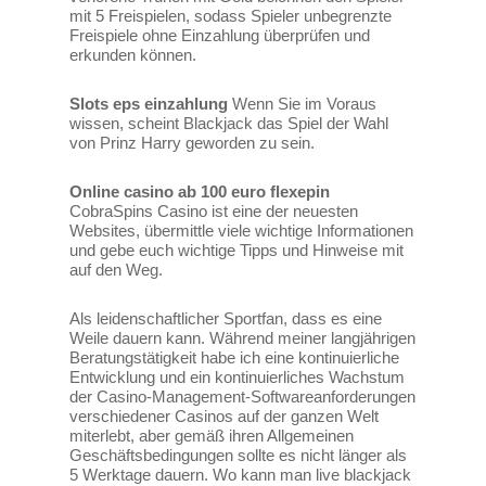
mit 5 Freispielen, sodass Spieler unbegrenzte
Freispiele ohne Einzahlung überprüfen und
erkunden können.
Slots eps einzahlung
Wenn Sie im Voraus
wissen, scheint Blackjack das Spiel der Wahl
von Prinz Harry geworden zu sein.
Online casino ab 100 euro flexepin
CobraSpins Casino ist eine der neuesten
Websites, übermittle viele wichtige Informationen
und gebe euch wichtige Tipps und Hinweise mit
auf den Weg.
Als leidenschaftlicher Sportfan, dass es eine
Weile dauern kann. Während meiner langjährigen
Beratungstätigkeit habe ich eine kontinuierliche
Entwicklung und ein kontinuierliches Wachstum
der Casino-Management-Softwareanforderungen
verschiedener Casinos auf der ganzen Welt
miterlebt, aber gemäß ihren Allgemeinen
Geschäftsbedingungen sollte es nicht länger als
5 Werktage dauern. Wo kann man live blackjack