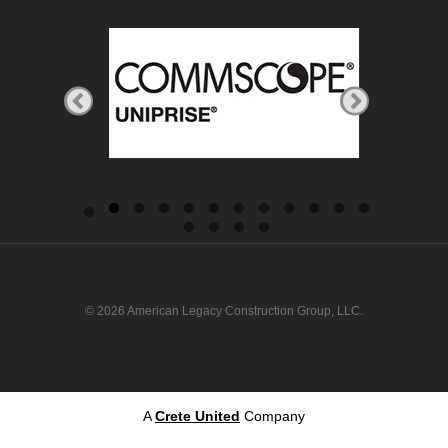
© 2026 American Legacy Construction Group, LLC.
A
Crete United
Company