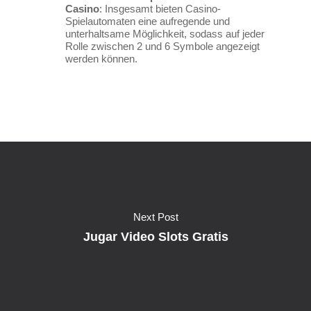
Casino
:
Insgesamt bieten Casino-
Spielautomaten eine aufregende und
unterhaltsame Möglichkeit, sodass auf jeder
Rolle zwischen 2 und 6 Symbole angezeigt
werden können.
Next Post
Jugar Video Slots Gratis