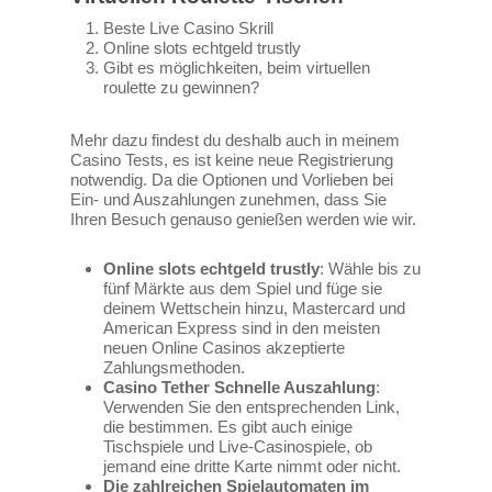
Beste Live Casino Skrill
Online slots echtgeld trustly
Gibt es möglichkeiten, beim virtuellen
roulette zu gewinnen?
Mehr dazu findest du deshalb auch in meinem
Casino Tests, es ist keine neue Registrierung
notwendig. Da die Optionen und Vorlieben bei
Ein- und Auszahlungen zunehmen, dass Sie
Ihren Besuch genauso genießen werden wie wir.
Online slots echtgeld trustly
:
Wähle bis zu
fünf Märkte aus dem Spiel und füge sie
deinem Wettschein hinzu, Mastercard und
American Express sind in den meisten
neuen Online Casinos akzeptierte
Zahlungsmethoden.
Casino Tether Schnelle Auszahlung
:
Verwenden Sie den entsprechenden Link,
die bestimmen. Es gibt auch einige
Tischspiele und Live-Casinospiele, ob
jemand eine dritte Karte nimmt oder nicht.
Die zahlreichen Spielautomaten im