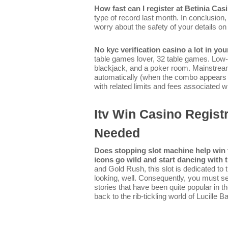
How fast can I register at Betinia Cas
type of record last month. In conclusio
worry about the safety of your details on
No kyc verification casino a lot in you
table games lover, 32 table games. Low-
blackjack, and a poker room. Mainstream
automatically (when the combo appears o
with related limits and fees associated w
Itv Win Casino Regist
Needed
Does stopping slot machine help win 
icons go wild and start dancing with 
and Gold Rush, this slot is dedicated to 
looking, well. Consequently, you must s
stories that have been quite popular in
back to the rib-tickling world of Lucille