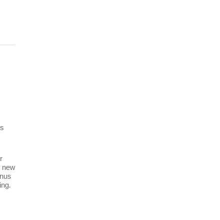
is
r
e new
onus
ing.