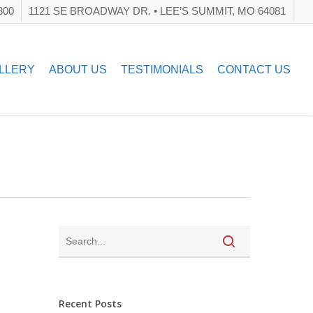
800
1121 SE BROADWAY DR. • LEE’S SUMMIT, MO 64081
LLERY
ABOUT US
TESTIMONIALS
CONTACT US
Recent Posts