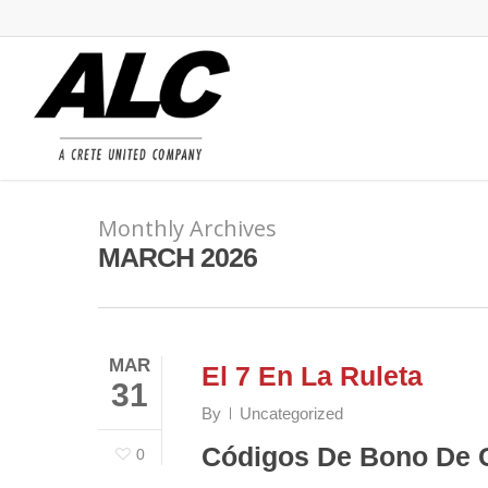
Monthly Archives
MARCH 2026
MAR
El 7 En La Ruleta
31
By
Uncategorized
Códigos De Bono De C
0