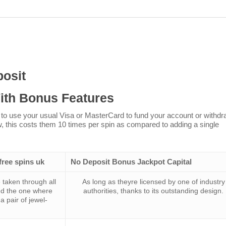
osit
ith Bonus Features
le to use your usual Visa or MasterCard to fund your account or withd
w, this costs them 10 times per spin as compared to adding a single
free spins uk
No Deposit Bonus Jackpot Capital
 taken through all
As long as theyre licensed by one of industry
ind the one where
authorities, thanks to its outstanding design.
a pair of jewel-