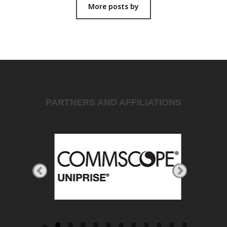
More posts by
PARTNERS AND AFFILIATIONS